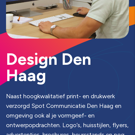
D
e
s
i
g
n
D
e
n
H
a
a
g
Naast hoogkwalitatief print- en drukwerk
verzorgd Spot Communicatie Den Haag en
omgeving ook al je vormgeef- en
ontwerpopdrachten. Logo’s, huisstijlen, flyers,
advertenties, brochures, beursstands en nog