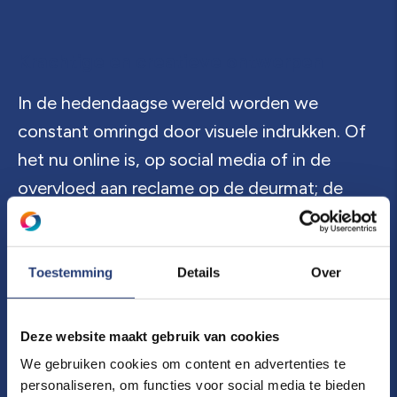
Krachtige en creatieve ontwerpen
In de hedendaagse wereld worden we
constant omringd door visuele indrukken. Of
het nu online is, op social media of in de
overvloed aan reclame op de deurmat; de
kracht van opvallend beeldmateriaal valt niet
te onderschatten. Wil jij uitblinken en je
onderscheiden van de rest, dan is het cruciaal
Toestemming
Details
Over
om te bepalen hoe je jouw bedrijf naar buiten
wilt presenteren. Bij Spot Communicatie
Deze website maakt gebruik van cookies
begrijpen we dit als geen ander en bieden we
We gebruiken cookies om content en advertenties te
jouw communicatie-uitingen een impactvolle
personaliseren, om functies voor social media te bieden