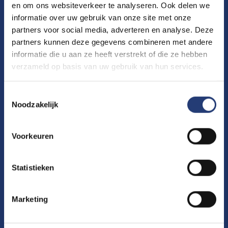
en om ons websiteverkeer te analyseren. Ook delen we
grafische vormgeving die de aandacht trekt.
informatie over uw gebruik van onze site met onze
Zo val jij op bij jouw doelgroep met een
partners voor social media, adverteren en analyse. Deze
krachtig en creatief ontwerp.
partners kunnen deze gegevens combineren met andere
informatie die u aan ze heeft verstrekt of die ze hebben
verzameld op basis van uw gebruik van hun services.
Toestemmingsselectie
Spot Communicatie in Den Haag staat
Noodzakelijk
voor je klaar
Spot Communicatie
ontzorg en biedt ook de
Voorkeuren
mogelijkheid om producten rechtstreeks bij
Statistieken
jou aan de deur te bezorgen. Ongeacht of je
ervoor kiest om contact met ons op te
Marketing
nemen via traditionele
communicatiemiddelen of online kanalen, we