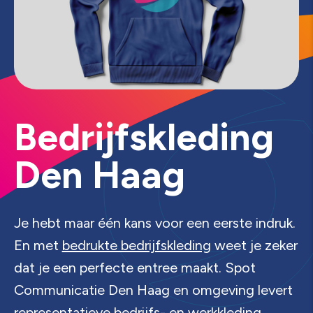
B
e
d
r
i
j
f
s
k
l
e
d
i
n
g
D
e
n
H
a
a
g
Je hebt maar één kans voor een eerste indruk.
En met
bedrukte bedrijfskleding
weet je zeker
dat je een perfecte entree maakt. Spot
Communicatie Den Haag en omgeving levert
representatieve bedrijfs- en werkkleding,