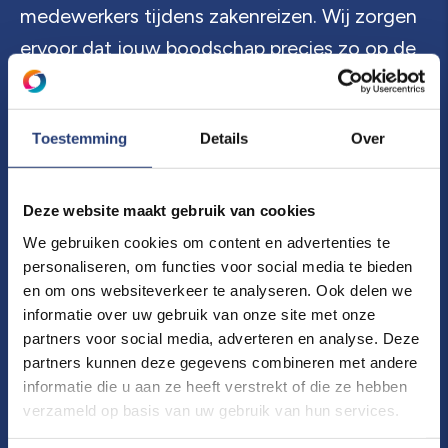
medewerkers tijdens zakenreizen. Wij zorgen
ervoor dat jouw boodschap precies zo op de
tas komt als jij dat wilt. Maak een blijvende
indruk en kies voor bedrukte tassen van Spot
Toestemming
Details
Over
Communicatie!
Deze website maakt gebruik van cookies
We gebruiken cookies om content en advertenties te
Sportief in stijl met bedrukte
personaliseren, om functies voor social media te bieden
sportkleding voor jouw team in Den
en om ons websiteverkeer te analyseren. Ook delen we
Haag!
informatie over uw gebruik van onze site met onze
partners voor social media, adverteren en analyse. Deze
Geef jouw team een unieke uitstraling met
partners kunnen deze gegevens combineren met andere
sportkleding bedrukt met het bedrijfslogo of
informatie die u aan ze heeft verstrekt of die ze hebben
verzameld op basis van uw gebruik van hun services.
clubembleem. Het creëert niet alleen een
uniforme look, maar versterkt ook het gevoel